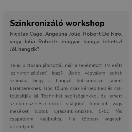
Szinkronizáló workshop
Nicolas Cage, Angelina Jolie, Robert De Niro,
vagy Julia Roberts magyar hangja lehetsz!
Jól hangzik?
Te is biztosan játszottál már a lenémított TV előtt
‘szinkronizálósat’, igaz? Újabb vágyálom sokak
számára, hogy a hangját kölcsönözze ismert
karaktereknek. Nos, tőlünk csak kérned kell és már
teljesítjük is! Technikai segítségünkkel és ismert
szinkronszínészeinkkel világhírű filmeket vagy
meséket tudtok újraszinkronizálni, 5-50 fős
csapatokra kalibrálva. Ha többen vagytok,
ötleteljünk!