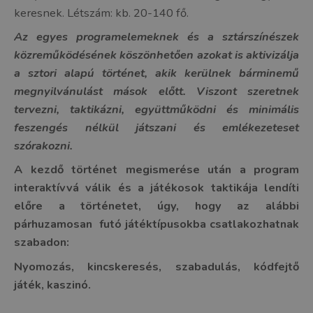
keresnek. Létszám: kb. 20-140 fő.
Az egyes programelemeknek és a sztárszínészek
közreműködésének köszönhetően azokat is aktivizálja
a sztori alapú történet, akik kerülnek bárminemű
megnyilvánulást mások előtt. Viszont szeretnek
tervezni, taktikázni, együttműködni és minimális
feszengés nélkül játszani és emlékezeteset
szórakozni.
A kezdő történet megismerése után a program
interaktívvá válik és a játékosok taktikája lendíti
előre a történetet, úgy, hogy az alábbi
párhuzamosan futó játéktípusokba csatlakozhatnak
szabadon:
Nyomozás, kincskeresés, szabadulás, kódfejtő
játék, kaszinó.