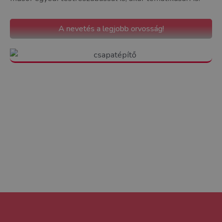
A nevetés a legjobb orvosság!
A jelszó:
Team & Play – egy örök élmény új dimenziója, mely
onnantól már mindig Veletek lesz!