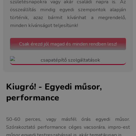
születésnapokra vagy akár családi napra is. Az
összeállítás mindig egyedi szempontok alapján
történik, azaz bármit kívánhat a megrendelő,
minden kívánságot teljesítünk!
Csak érezd jól magad és minden rendben lesz!
Kiugró! - Egyedi műsor,
performance
50-60 perces, vagy másfél órás egyedi műsor.
Szórakoztató performance céges vacsorára, impro-est
műsor egyedi testreszabással is, akár tematikusan is.