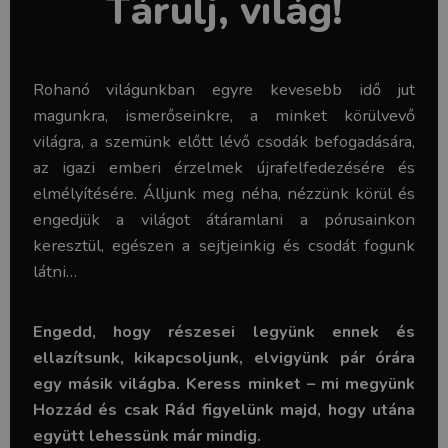
Tárulj, világ!
Rohanó világunkban egyre kevesebb idő jut
magunkra, ismerőseinkre, a minket körülvevő
világra, a szemünk előtt lévő csodák befogadására,
az igazi emberi érzelmek újrafelfedezésére és
elmélyítésére. Álljunk meg néha, nézzünk körül és
engedjük a világot átáramlani a pórusainkon
keresztül, egészen a sejtjeinkig és csodát fogunk
látni…
Engedd, hogy részesei legyünk ennek és
ellazítsunk, kikapcsoljunk, elvigyünk pár órára
egy másik világba. Keress minket – mi megyünk
Hozzád és csak Rád figyelünk majd, hogy utána
együtt lehessünk már mindig.