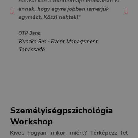
hatása van a mindennapi munkában is
te
E
K
annak, hogy egyre jobban ismerjük
mi
l
ö
egymást. Köszi nektek!"
se
ő
v
me
z
e
OTP Bank
ka
ő
t
Kuczka Bea - Event Management
k
Tanácsadó
Ne
e
Ki
z
Sp
ő
Személyiségpszichológia
Workshop
Kivel, hogyan, mikor, miért? Térképezz fel