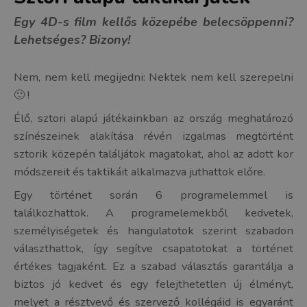
Egy 4D-s film kellős közepébe belecsöppenni?
Lehetséges? Bizony!
Nem, nem kell megijedni: Nektek nem kell szerepelni
🙂 !
Élő, sztori alapú játékainkban az ország meghatározó
színészeinek alakítása révén izgalmas megtörtént
sztorik közepén találjátok magatokat, ahol az adott kor
módszereit és taktikáit alkalmazva juthattok előre.
Egy történet során 6 programelemmel is
találkozhattok. A programelemekből kedvetek,
személyiségetek és hangulatotok szerint szabadon
választhattok, így segítve csapatotokat a történet
értékes tagjaként. Ez a szabad választás garantálja a
biztos jó kedvet és egy felejthetetlen új élményt,
melyet a résztvevő és szervező kollégáid is egyaránt