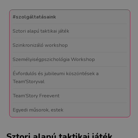
#szolgáltatásaink
Sztori alapú taktikai játék
Szinkronizáló workshop
Személyiségpszichológia Workshop
Évfordulós és jubileumi köszöntések a
Team'Storyval
Team’Story Freevent
Egyedi műsorok, estek
Sztori alapú taktikai játék