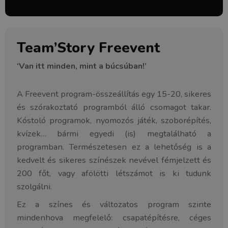
Team’Story Freevent
‘Van itt minden, mint a búcsúban!’
A Freevent program-összeállítás egy 15-20, sikeres
és szórakoztató programból álló csomagot takar.
Kóstoló programok, nyomozós játék, szoborépítés,
kvízek… bármi egyedi (is) megtalálható a
programban. Természetesen ez a lehetőség is a
kedvelt és sikeres színészek nevével fémjelzett és
200 főt, vagy afölötti létszámot is ki tudunk
szolgálni.
Ez a színes és változatos program szinte
mindenhova megfelelő: csapatépítésre, céges