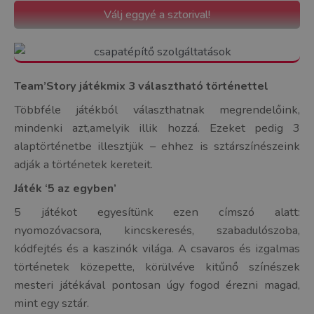
Válj eggyé a sztorival!
Team’Story játékmix 3 választható történettel
Többféle játékból választhatnak megrendelőink,
mindenki azt,amelyik illik hozzá. Ezeket pedig 3
alaptörténetbe illesztjük – ehhez is sztárszínészeink
adják a történetek kereteit.
Játék ‘5 az egyben’
5 játékot egyesítünk ezen címszó alatt:
nyomozóvacsora, kincskeresés, szabadulószoba,
kódfejtés és a kaszinók világa. A csavaros és izgalmas
történetek közepette, körülvéve kitűnő színészek
mesteri játékával pontosan úgy fogod érezni magad,
mint egy sztár.