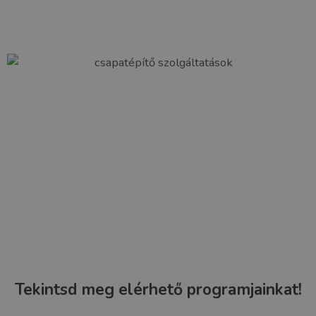
színészet és szórakoztatás mámorító, semmihez nem
fogható elegyét!
Tekintsd meg elérhető programjainkat!