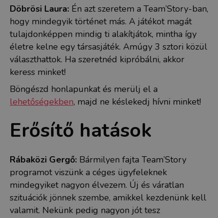
Döbrösi Laura:
Én azt szeretem a Team’Story-ban,
hogy mindegyik történet más. A játékot magát
tulajdonképpen mindig ti alakítjátok, mintha így
életre kelne egy társasjáték. Amúgy 3 sztori közül
választhattok. Ha szeretnéd kipróbálni, akkor
keress minket!
Böngészd honlapunkat és merülj el a
lehetőségekben
, majd ne késlekedj hívni minket!
Erősítő hatások
Rábaközi Gergő:
Bármilyen fajta Team’Story
programot viszünk a céges ügyfeleknek
mindegyiket nagyon élvezem. Új és váratlan
szituációk jönnek szembe, amikkel kezdenünk kell
valamit. Nekünk pedig nagyon jót tesz