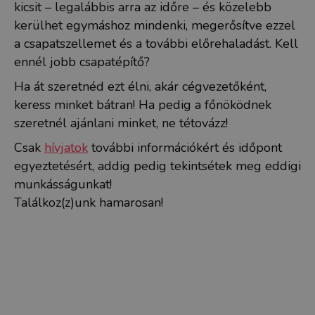
kicsit – legalábbis arra az időre – és közelebb
kerülhet egymáshoz mindenki, megerősítve ezzel
a csapatszellemet és a további előrehaladást. Kell
ennél jobb csapatépítő?
Ha át szeretnéd ezt élni, akár cégvezetőként,
keress minket bátran! Ha pedig a főnöködnek
szeretnél ajánlani minket, ne tétovázz!
Csak
hívjatok
további információkért és időpont
egyeztetésért, addig pedig tekintsétek meg eddigi
munkásságunkat!
Találkoz(z)unk hamarosan!