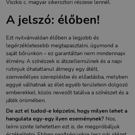
Viszkis c. magyar sikersztori részese lennél.
A jelszó: élőben!
Ezt nyilvánvalóan élőben a legjobb és
legérzékletesebb megtapasztalni, úgymond a
saját bőrünkön – ez garantáltan nem mindennapi
élmény. A színészek is átszellemülnek és a napi
rutinjuk óhatatlanul átmegy egy átélt,
szenvedélyes szereplésbe és előadásba, melyben
eggyé válhatnak az élet egyéb területein dolgozó
emberekkel, közös nevezőt találva a színészet és a
játék örömében.
De azt el tudod-e képzelni, hogy milyen lehet a
hangulata egy-egy ilyen eseménynek?
Nos,
leírni szinte lehetetlen ezt is, de megpróbáljuk
érzékeltetni. Ebben segítségünkre lesz pár idézet