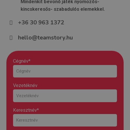
Mindenkit bevonó játék nyomozós-
kincskeresős- szabadulós elemekkel.
+36 30 963 1372
hello@teamstory.hu
Cégnév*
Vezetéknév
Keresztnév*