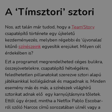
A ‘Tímsztori’ sztori
Nos, azt talán már tudod, hogy a
Team’Story
csapatépítő története egy újkeletű
kezdeményezés, melyben régebbi és ‘újvonalas’
kitűnő
színészeink
egyesítik erejüket. Milyen cél
érdekében is?
Ezt a programot megrendelheted céges bulikra,
összejövetelekre, csapatépítő hétvégékre,
feledhetetlen pillanatokat szerezve sztori alapú
játékainkkal kollégáidnak és magadnak is. Minden
esemény más és más, a színészek világhírű
sztorikat adnak elő egy karnyújtásnyira tőletek.
Ettől úgy érzed, mintha a Netflix Pablo Escobar-
ról szóló Narcos című sorozatában ülnél vagy a