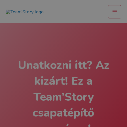
Skip
Main
to
Men
content
Unatkozni itt? Az
kizárt! Ez a
Team’Story
csapatépítő