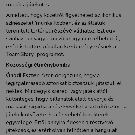
magát a játékot is.
Amellett, hogy közelről figyelheted az ikonikus
színészeket ‘munka közben’, és az általuk
teremtett történet
részévé válhatsz
. Ezt egy
színházban vagy a moziban így nem élheted át,
ezért is tartjuk páratlan kezdeményezésnek a
Team’Story programot.
Közösségi élménybomba
Ónodi Eszter:
Azon dolgozunk, hogy a
legizgalmasabb sztorikat biztosítsuk, játsszuk el
nektek. Mindegyik szerep, vagy játék attól
különleges, hogy pillanatok alatt bevonja és
magával ragadja a résztvevőket a sokrétű sztori, a
játékok ötvözete és a felvehető karakterek
egyvelege. Ettől annyira édesek a résztvevő
játékosok, és ezért olyan felhőtlen a hangulat