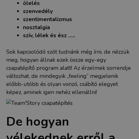
ölelés
szenvedély
szentimentalizmus
nosztalgia
szív, lélek és ész …..
Sok kapcsolódó szót tudnánk még írni, de nézzük
meg, hogyan állnak ezek össze egy-egy
csapatépítő program alatt! Az érzelmek sorrendje
változhat, de mindegyik „feeling” megjelenik
előbb-utóbb és olyan vonzó, csábító elegyet
képez, aminek igen nehéz ellenállni!
De hogyan
vélekednek erről a