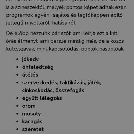
is a színészektől, melyek pontos képet adnak ezen
programok egyéni, sajátos és legfőképpen építő
jellegű mivoltáról, hatásairól.
De előbb nézzünk pár szót, ami leírja ezt a két
órás élményt, ami persze mindig más, de a közös
kulcsszavak, mint kapcsolódási pontok hasonlóak:
jókedv
önfeledtség
átélés
szervezkedés, taktikázás, játék,
cinkoskodás, összefogás,
együtt lélegzés
öröm
mosoly
kacagás
szeretet