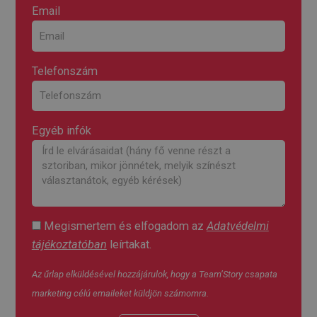
Email
Telefonszám
Egyéb infók
Megismertem és elfogadom az
Adatvédelmi
tájékoztatóban
leírtakat.
Az űrlap elküldésével hozzájárulok, hogy a Team’Story csapata
marketing célú emaileket küldjön számomra.